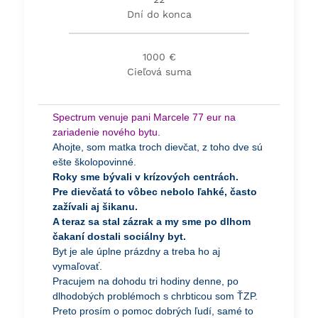
Dní do konca
1000 €
Cieľová suma
Spectrum venuje pani Marcele 77 eur na
zariadenie nového bytu.
Ahojte, som matka troch dievčat, z toho dve sú
ešte školopovinné.
Roky sme bývali v krízových centrách.
Pre dievčatá to vôbec nebolo ľahké, často
zažívali aj šikanu.
A teraz sa stal zázrak a my sme po dlhom
čakaní dostali sociálny byt.
Byt je ale úplne prázdny a treba ho aj
vymaľovať.
Pracujem na dohodu tri hodiny denne, po
dlhodobých problémoch s chrbticou som ŤZP.
Preto prosím o pomoc dobrých ľudí, samé to