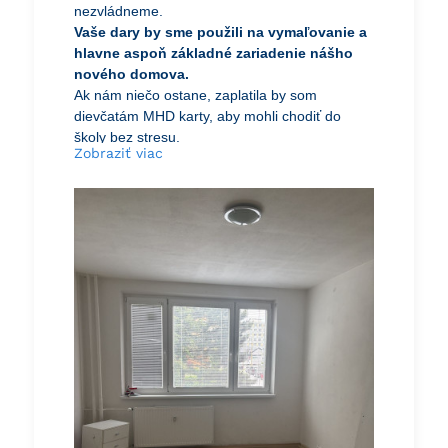
nezvládneme.
Vaše dary by sme použili na vymaľovanie a
hlavne aspoň základné zariadenie nášho
nového domova.
Ak nám niečo ostane, zaplatila by som
dievčatám MHD karty, aby mohli chodiť do
školy bez stresu.
Zobraziť viac
Vopred ďakujeme za akúkoľvek pomoc,
Marcela s dcérami.