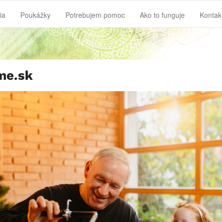
ia
Poukážky
Potrebujem pomoc
Ako to funguje
Kontak
me.sk