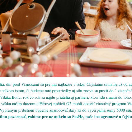
lia, dni pred Vianocami sú pre nás najťažšie v roku. Chystáme sa na ne už od a
elkom istotu, či budeme mať prostriedky aj silu znovu sa pustiť do " vianoč
Vďaka Bohu, rok čo rok sa nájdu priatelia aj partneri, ktorí idú s nami do toho.
k vďaka našim darcom a Férovej nadácii O2 mohli otvoriť vianočný program Vi
Vybraným príbehom budeme znásobovať dary až do vyčerpania sumy 5000 eur
 pozornosť, robíme pre ne aukciu so SasHe, naše instagramové a fejsbuko