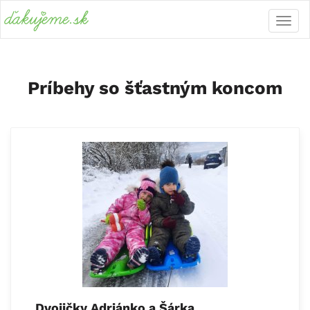
Príbehy so šťastným koncom
Dvojičky Adriánko a Šárka