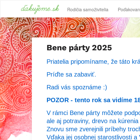
Rodičia samoživitelia
Poďakovan
Bene párty 2025
Priatelia pripomíname, že táto k
Príďte sa zabaviť.
Radi vás spoznáme :)
POZOR - tento rok sa vidíme 1
V rámci Bene párty môžete podpori
ale aj potraviny, drevo na kúreni
Znovu sme zverejnili príbehy troc
Vďaka jej osobnej starostlivosti 