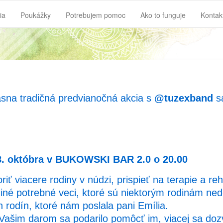
ia
Poukážky
Potrebujem pomoc
Ako to funguje
Kontak
rásna tradičná predvianočná akcia s
@tuzexband
sa
8. októbra v BUKOWSKI BAR 2.0 o 20.00
ť viacere rodiny v núdzi, prispieť na terapie a re
a iné potrebné veci, ktoré sú niektorým rodinám ne
h rodín, ktoré nám poslala pani Emília.
a Vašim darom sa podarilo pomôcť im, viacej sa do