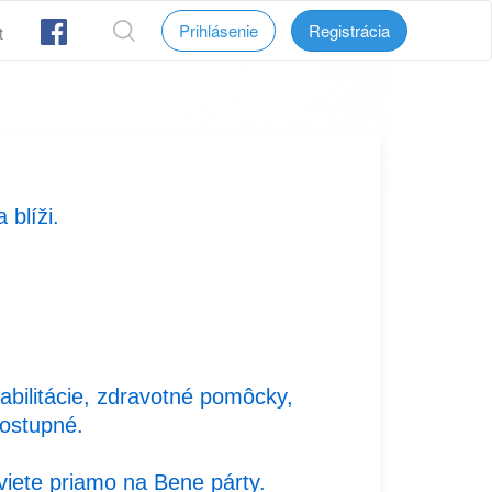
Prihlásenie
Registrácia
t
 blíži.
habilitácie, zdravotné pomôcky,
dostupné.
zviete priamo na Bene párty.