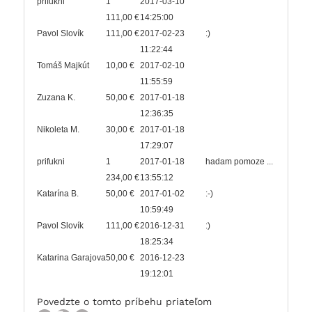
prifukni
1
2017-03-10
111,00 €
14:25:00
Pavol Slovík
111,00 €
2017-02-23
:)
11:22:44
Tomáš Majkút
10,00 €
2017-02-10
11:55:59
Zuzana K.
50,00 €
2017-01-18
12:36:35
Nikoleta M.
30,00 €
2017-01-18
17:29:07
prifukni
1
2017-01-18
hadam pomoze ...
234,00 €
13:55:12
Katarína B.
50,00 €
2017-01-02
:-)
10:59:49
Pavol Slovík
111,00 €
2016-12-31
:)
18:25:34
Katarina Garajova
50,00 €
2016-12-23
19:12:01
Povedzte o tomto príbehu priateľom