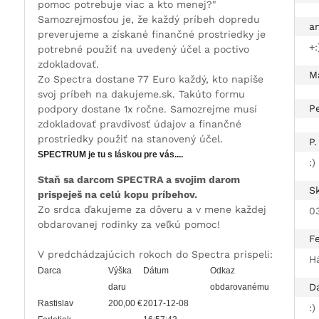
pomoc potrebuje viac a kto menej?"
Samozrejmosťou je, že každý príbeh dopredu
a
preverujeme a získané finančné prostriedky je
+:
potrebné použiť na uvedený účel a poctivo
zdokladovať.
Ma
Zo Spectra dostane 77 Euro každý, kto napíše
svoj príbeh na dakujeme.sk. Takúto formu
Pe
podpory dostane 1x ročne. Samozrejme musí
zdokladovať pravdivosť údajov a finančné
prostriedky použiť na stanovený účel.
P.
SPECTRUM je tu s láskou pre vás....
:)
Staň sa darcom SPECTRA a svojim darom
S
prispeješ na celú kopu príbehov.
Zo srdca ďakujeme za dôveru a v mene každej
0
obdarovanej rodinky za veľkú pomoc!
F
V predchádzajúcich rokoch do Spectra prispeli:
H
Darca
Výška
Dátum
Odkaz
D
daru
obdarovanému
Rastislav
200,00 €
2017-12-08
:)