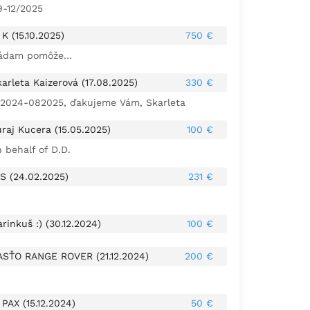
9-12/2025
K (15.10.2025)
750 €
ádam pomôže…
arleta Kaizerová (17.08.2025)
330 €
02024-082025, ďakujeme Vám, Skarleta
raj Kucera (15.05.2025)
100 €
 behalf of D.D.
 S (24.02.2025)
231 €
rinkuš :) (30.12.2024)
100 €
ASŤO RANGE ROVER (21.12.2024)
200 €
PAX (15.12.2024)
50 €