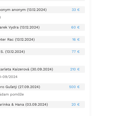
nonym anonym (13.12.2024)
33 €
)
rek Vydra (13.12.2024)
60 €
ter Rac (13.12.2024)
16 €
 S. (13.12.2024)
77 €
karleta Kaizerová (30.09.2024)
210 €
3-09/2024
ero Guľatý (27.09.2024)
500 €
ádam pomôže
arinka & Hana (03.09.2024)
20 €