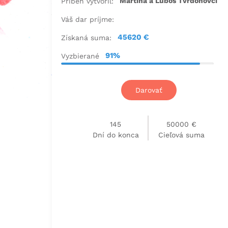
Martina a Ľuboš Tvrdoňovci
Príbeh vytvoril:
Váš dar príjme:
45620 €
Získaná suma:
91%
Vyzbierané
Darovať
145
50000 €
Dní do konca
Cieľová suma