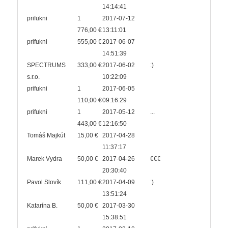
14:14:41
prifukni
1
2017-07-12
776,00 €
13:11:01
prifukni
555,00 €
2017-06-07
14:51:39
SPECTRUMS
333,00 €
2017-06-02
:)
s.r.o.
10:22:09
prifukni
1
2017-06-05
110,00 €
09:16:29
prifukni
1
2017-05-12
...
443,00 €
12:16:50
Tomáš Majkút
15,00 €
2017-04-28
11:37:17
Marek Vydra
50,00 €
2017-04-26
€€€
20:30:40
Pavol Slovík
111,00 €
2017-04-09
:)
13:51:24
Katarína B.
50,00 €
2017-03-30
15:38:51