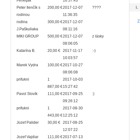
Ferletjak
16:57:43
I.
Peter Ilenčík s
200,00 €
2017-12-07
????
rodinou
11:36:35
Z
rodina
300,00 €
2017-12-07
J.Paškuliaka
08:11:16
MIKI GROUP
500,00 €
2017-12-07
z lásky
08:06:05
Katarína B.
20,00 €
2017-11-17
:-)
10:03:57
Marek Vydra
100,00 €
2017-10-27
08:06:08
prifukni
1
2017-10-03
887,00 €
15:27:42
Pavol Slovík
111,00 €
2017-09-25
:)
09:26:12
prifukni
1
2017-08-30
443,00 €
12:25:12
Jozef Palider
30,00 €
2017-08-25
12:07:22
Jozef Vajdiar
111,00 €
2017-07-13