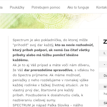
ia
Poukážky
Potrebujem pomoc
Ako to funguje
Kontak
Spectrum je ako pokladnička, do ktorej môže
Z
"prihodiť" svoj dar každý,
kto sa nevie rozhodnúť,
ktorý príbeh podporí, ak nemá čas čítať všetky
I.
príbehy alebo má túžbu pomôcť ideálne
každému.
- 
Ak je to aj Váš prípad a máte voči nám dôveru,
že Váš
dar prerozdelíme spravodlivo
, s vďakou ho
do Spectra príjmeme. Ak máme možnosť,
D
peniažky z neho rozdeľujeme v rovnakej výške
každej rodinke v ťažkej životnej situácii. Je to
M
vlastný prvý dar, štartovné pre každý
h
príbeh. Povzbudenie k dosiahnutiu cieľa, k
nazbieraniu cieľovej sumy.
S
SPECTRUM je nápad Paľka Slovíka - nášho