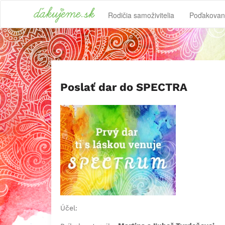
Rodičia samoživitelia
Poďakovan
Poslať dar do SPECTRA
Účel: