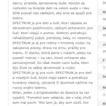
0
darcu, priateľa, spriaznenej duše, ktorým sa
rozhodol na Sviatok detí na celom svete v roku
M 
2016 pozvať nás všetkých, aby sme sa spojili pre
Dobro.
H
SPECTRUM je pre deti a ľudí, ktorí zápasia so
zdravotným postihnutím, vážnym ochorením, pre
Sk
ľudí, ktorí volajú o pomoc. Niektorí potrebujú
1
rehabilitačný pobyt, pomôcky, lieky, iní vitamíny.
SPECTRUM je aj pre rodiny v hmotnej núdzi: na
Ju
zakúpenie piecky, dreva na zimu, práčky pre
on
mamu, či starkú, ktorá perie v rukách, alebo na
posteľ/ matrac - na veci, ktoré vnímame ako
P
samozrejmosť. Sú však medzi nami ľudia, ktorí
:)
žijú život vo veľkej skromnosti a núdzi.
SPECTRUM je aj pre nich. SPECTRUM je pre deti
Da
a mladých ľudí, ktoré majú talent a potrebujú
hudobný nástroj, výtvarné či športové náčinie na
rozvoj svojho talentu.
R
Milan, jeden z prispievateľov do Spectra sa raz
:)
vyjadril:
"Pomohol som veľakrát, ale v istej chvíli
som mal pocit: "Kto som ja, aby som súdil, kto
M 