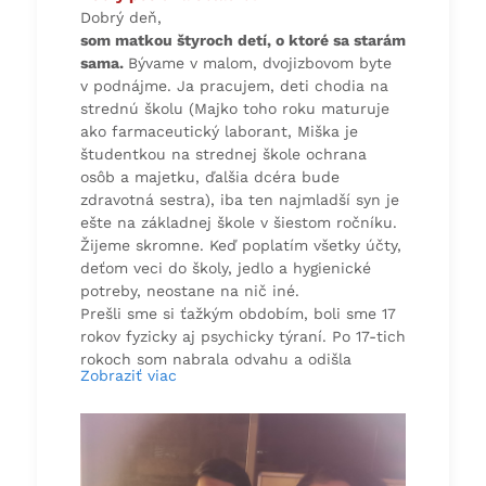
Dobrý deň,
som matkou štyroch detí, o ktoré sa starám
sama.
Bývame v malom, dvojizbovom byte
v podnájme. Ja pracujem, deti chodia na
strednú školu (Majko toho roku maturuje
ako farmaceutický laborant, Miška je
študentkou na strednej škole ochrana
osôb a majetku, ďalšia dcéra bude
zdravotná sestra), iba ten najmladší syn je
ešte na základnej škole v šiestom ročníku.
Žijeme skromne. Keď poplatím všetky účty,
deťom veci do školy, jedlo a hygienické
potreby, neostane na nič iné.
Prešli sme si ťažkým obdobím, boli sme 17
rokov fyzicky aj psychicky týraní. Po 17-tich
rokoch som nabrala odvahu a odišla
Zobraziť viac
k rodičom aj s deťmi.
Po 8-mych mesiacoch nás moji rodičia
nútili, aby sme sa vrátili k nemu. Pomohli
nám cudzí ľudia, našli sme si podnájom.
Je to úplne iný život, keď má človek pokoj