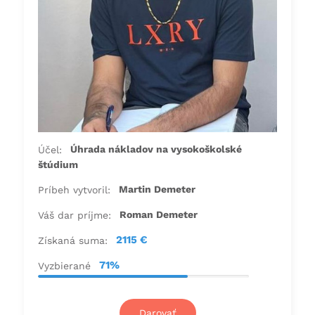
Úhrada nákladov na vysokoškolské
Účel:
štúdium
Martin Demeter
Príbeh vytvoril:
Roman Demeter
Váš dar príjme:
2115 €
Získaná suma:
71%
Vyzbierané
Darovať