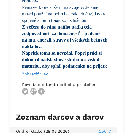
rodičov.
Peniaze, ktoré si šetril na svoje vzdelanie,
musel použiť na pohreb a základné výdavky
spojené s touto tragickou situáciou.
Z večera do rána naňho padla celá
zodpovednosť za domácnosť – platenie
nájmu, energií, stravy aj všetkých bežných
nákladov.
Napriek tomu sa nevzdal. Popri práci si
dokončil nadstavbové štúdium a získal
maturitu, aby splnil podmienku na prijatie
na vysokú školu
.
Zobraziť viac
Dnes pracuje v sociálnom centre, kde pomáha
Povedzte o tomto príbehu priateľom
rodinám v núdzi.
Často pomáha aj nad rámec svojich povinností,
niekedy aj bez nároku na odmenu, pretože
pomoc druhým je pre neho poslaním, nie
povinnosťou.
Zoznam darcov a darov
Je pracovitý, dobrosrdečný a odhodlaný ďalej
na sebe pracovať.
Chce študovať sociálnu prácu, aby mohol
Ondrej Galko (28.07.2026)
250 €