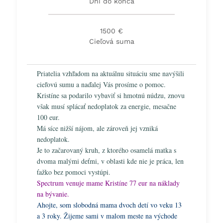
Dní do konca
1500 €
Cieľová suma
Priatelia vzhľadom na aktuálnu situáciu sme navýšili
cieľovú sumu a naďalej Vás prosíme o pomoc.
Kristíne sa podarilo vybaviť si hmotnú núdzu, znovu
však musí splácať nedoplatok za energie, mesačne
100 eur.
Má síce nižší nájom, ale zároveň jej vzniká
nedoplatok.
Je to začarovaný kruh, z ktorého osamelá matka s
dvoma malými deťmi, v oblasti kde nie je práca, len
ťažko bez pomoci vystúpi.
Spectrum venuje mame Kristíne 77 eur na náklady
na bývanie.
Ahojte, som slobodná mama dvoch detí vo veku 13
a 3 roky. Žijeme sami v malom meste na východe