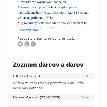
Slovenska v dvojizbovom podnájme.
V našom meste je veľmi ťažké nájsť si prácu,
najbližšia možnosť je až v Košiciach, ktoré sú od nás
vzdialené približne 100 km.
Môj mladší syn ešte nechodí do škôlky a nemám ho
komu nechať, teda nemôžem dochádzať tak ďaleko za
Zobraziť viac
prácou.
Tento mesiac som sa ocitla vo veľmi ťažkej
Povedzte o tomto príbehu priateľom
životnej situácii.
Riešim predĺženie materskej dávky, no moja
žiadosť ešte nebola posúdená lekárom, a preto
tento mesiac nedostanem žiadne peniaze.
Zoznam darcov a darov
Jediný príjem, ktorý budem mať je 100 € výživné od
bývalého partnera pre obe deti.
Táto suma však nestačí ani na základné potreby –
I. K. (18.07.2026)
500 €
potraviny, školské výdavky, elektrinu, plyn, či
Dúfam že Vám trochu pomôžem. Pán Ježiš
nájom.
nech Vás požehná.
Mám veľké obavy, že nám odpoja energie, alebo
prídeme o bývanie.
Marián Mácsodi (27.06.2026)
150 €
Preto by som chcela poprosiť dobrých ľudí s
veľkým srdcom o akúkoľvek pomoc.