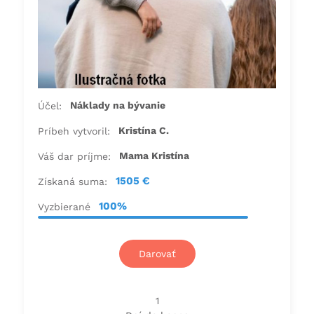
Náklady na bývanie
Účel:
Kristína C.
Príbeh vytvoril:
Mama Kristína
Váš dar príjme:
1505 €
Získaná suma:
100%
Vyzbierané
Darovať
1