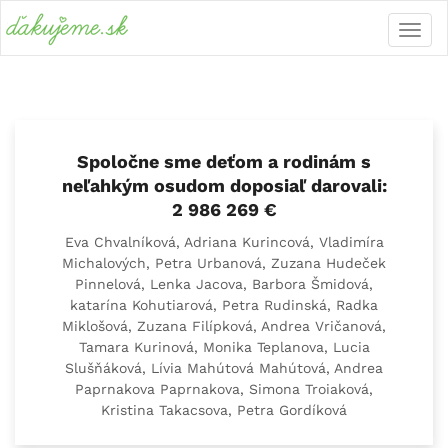
Spoločne sme deťom a rodinám s
neľahkým osudom doposiaľ darovali:
2 986 269 €
Eva Chvalníková, Adriana Kurincová, Vladimíra
Michalových, Petra Urbanová, Zuzana Hudeček
Pinnelová, Lenka Jacova, Barbora Šmidová,
katarína Kohutiarová, Petra Rudinská, Radka
Miklošová, Zuzana Filípková, Andrea Vričanová,
Tamara Kurinová, Monika Teplanova, Lucia
Slušňáková, Lívia Mahútová Mahútová, Andrea
Paprnakova Paprnakova, Simona Troiaková,
Kristina Takacsova, Petra Gordíková