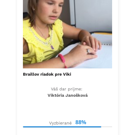
Braillov riadok pre Viki
Váš dar príjme:
Viktória Janošková
88%
Vyzbierané