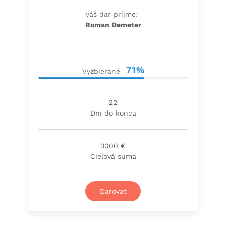
Váš dar príjme:
Roman Demeter
71%
Vyzbierané
22
Dní do konca
3000 €
Cieľová suma
Darovať