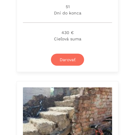
51
Dní do konca
430 €
Cieľová suma
Darovať