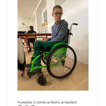
veta treba operovať mozog a zaviesť DBS
mozgu.
To sú elektródy, ktoré sa zavedú do centra
v mozgu a mali by diagnózu spomaliť snáď
aj zastaviť.
Rôznymi nastaveniami sa popri intenzívnom
rehabilitovani môže stav aj zlepšiť.
To si veľmi želáme a preto chodíme na všetky
terapie aké sa dá.
Všetko je to však finančne náročne a preto Vás
prosíme o pomoc.
Vďaka ich pravidelnému navštevovaniu sa
mu zastabilizuje zdravotný stav, zlepší sa
stabilita, jemná motorika.
Taktiež doučovanie mu pomáha zvládať
školu, keďže kvôli zdravotným problémom
často chý
ba.
Ďakujeme, Martin s rodinou
Povedzte o tomto príbehu priateľom