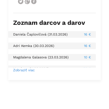
Zoznam darcov a darov
Daniela Čaplovičová (31.03.2026)
16 €
Adri Kemka (30.03.2026)
16 €
Magdalena Galasova (23.03.2026)
10 €
Martin ... (11.03.2026)
30 €
Zobraziť viac
Lenka Hoborová (04.02.2026)
8 €
Zojka Galášová (01.02.2026)
10 €
Tomas Kuzma (24.12.2025)
25 €