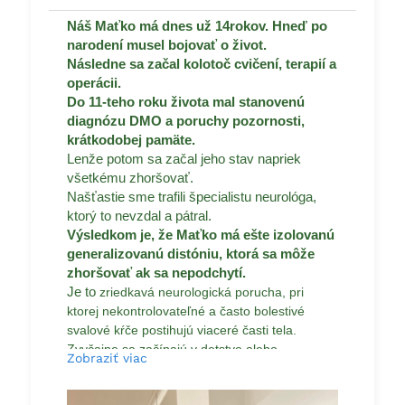
Náš Maťko má dnes už 14rokov. Hneď po
narodení musel bojovať o život.
Následne sa začal kolotoč cvičení, terapií a
operácii.
Do 11-teho roku života mal stanovenú
diagnózu DMO a poruchy pozornosti,
krátkodobej pamäte.
Lenže potom sa začal jeho stav napriek
všetkému zhoršovať.
Našťastie sme trafili špecialistu neurológa,
ktorý to nevzdal a pátral.
Výsledkom je, že Maťko má ešte izolovanú
generalizovanú distóniu, ktorá sa môže
zhoršovať ak sa nepodchytí.
Je to
zriedkavá neurologická porucha, pri
ktorej nekontrolovateľné a často bolestivé
svalové kŕče postihujú viaceré časti tela.
Zvyčajne sa začínajú v detstve alebo
Zobraziť viac
dospievaní.
Lieky boli bohužiaľ neúspešne, tak prišla